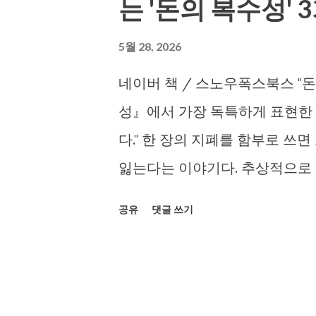
는 '돈의 복수성' 
5월 28, 2026
네이버 책 / 스노우폭스북스 "
성』에서 가장 독특하게 표현한 
다." 한 장의 지폐를 함부로 쓰
잃는다는 이야기다. 추상적으로 
를 안다. 1. 한 푼이 친구를 부
공유
댓글 쓰기
는 100만원이 아니다. '돈을 모
머니가 만들어지면 그 돈은 이자를
는 이걸 "돈이 친구를 데려온다"
돈이 데려올 친구들까지 같이 사라