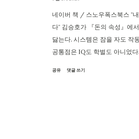
혼...
네이버 책 / 스노우폭스북스 "내
다" 김승호가 『돈의 속성』에서 
닳는다. 시스템은 잠을 자도 작동
공통점은 IQ도 학벌도 아니었다
빼는 단순한 시스템 하나뿐이었다.
공유
댓글 쓰기
속성』은 한국 직장인에게 30% 
더 적게 떼면 5년 뒤 차이가 안 
점이다. 350만원 받는 사람은 10
1,260~1,800만원이 자동으로 
기 핵심은 월급일 다음 날(보통 
시 별도 저축 통장으로 빠져나가