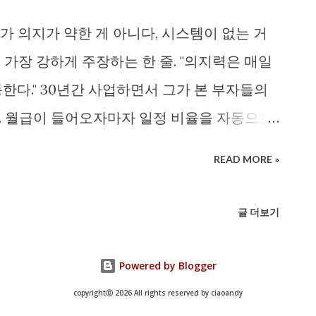
가 의지가 약한 게 아니다, 시스템이 없는 거
가장 강하게 주장하는 한 줄. "의지력은 매일
한다." 30년간 사업하면서 그가 본 부자들의
. 월급이 들어오자마자 일정 비율을 자동으로
 왜 30%인가 — 김승호의 1/3 법칙 『돈의
READ MORE »
룰을 권한다. 더 많이 떼면 생활이 무너지고,
난다. 30%는 "불편하지만 무너지지 않는" 임계
글 더보기
5만원, 500만원 받는 사람은 150만원. 1년이면
쌓인다. 실전 세팅 — 월급일 +1일에 자동이체 걸
Powered by Blogger
26일)에 자동이체를 거는 것. 월급 통장에서 즉
copyrightⓒ 2026 All rights reserved by ciaoandy
게 설정한다. 카카오뱅크·토스·시중은행 모두