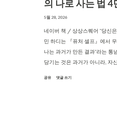
의 나로 사는 법 
5월 28, 2026
네이버 책 / 상상스퀘어 "당신
민 하디는 『퓨처 셀프』에서 우
나는 과거가 만든 결과"라는 통념
당기는 것은 과거가 아니라, 자신
리느냐가 오늘의 행동을 결정한다. 
공유
댓글 쓰기
본다 "나는 원래 의지가 약해", 
처럼 들리지만 사실은 과거에 대
게 해석할 수 있다고 말한다. 해
한다. 2. 미래의 나를 구체적으