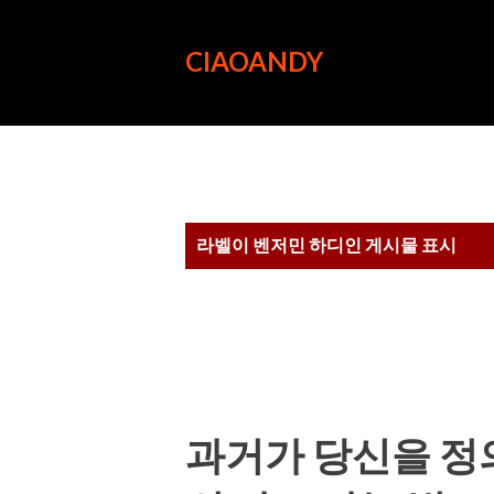
CIAOANDY
글
라벨이
벤저민 하디
인 게시물 표시
과거가 당신을 정