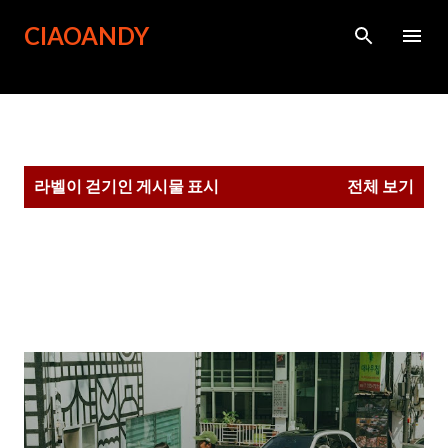
기본 콘텐츠로 건너뛰기
CIAOANDY
글
라벨이
걷기
인 게시물 표시
전체 보기